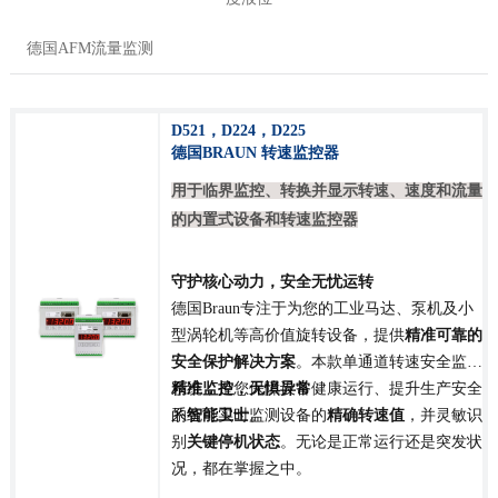
德国AFM流量监测
D521，D224，D225
德国BRAUN 转速监控器
用于临界监控、转换并显示转速、速度和流量
的内置式设备和转速监控器
守护核心动力，安全无忧运转
德国Braun专注于为您的工业马达、泵机及小
型涡轮机等高价值旋转设备，提供
精准可靠的
安全保护解决方案
。本款单通道转速安全监控
系统，是您保障设备健康运行、提升生产安全
精准监控，无惧异常
的
系统可实时监测设备的
智能卫士
。
精确转速值
，并灵敏识
别
关键停机状态
。无论是正常运行还是突发状
况，都在掌握之中。